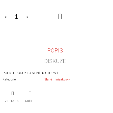
Měrná
J
cena:
E
M
DO
E
KOŠÍKU
ŠUNKOVÝ
TROJÚHELNÍČEK
25
Kč
POPIS
DISKUZE
POPIS PRODUKTU NENÍ DOSTUPNÝ
Kategorie
:
Slané minizákusky
ZEPTAT SE
SDÍLET