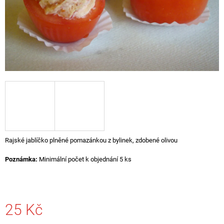
A
J
Í
T
?
HLEDAT
Rajské jablíčko plněné pomazánkou z bylinek, zdobené olivou
D
Poznámka:
Minimální počet k objednání 5 ks
O
P
O
R
U
25 Kč
Č
U