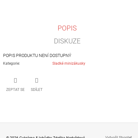
J
E
M
E
POPIS
SLANÝ
DISKUZE
KOLÁČ
ŠPENÁT,
PARMAZÁN
POPIS PRODUKTU NENÍ DOSTUPNÝ
360
Kategorie
:
Sladké minizákusky
Kč
ZEPTAT SE
SDÍLET
Vytvořil Shoptet
© 2026 Cukrárna & lahůdky Zdeňka Nedvědová.