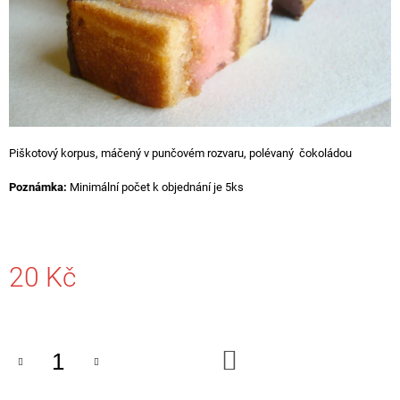
A
J
Í
T
?
Piškotový korpus, máčený v punčovém rozvaru, polévaný čokoládou
Poznámka:
Minimální počet k objednání je 5ks
HLEDAT
20 Kč
D
O
Měrná
P
cena:
O
R
DO
U
KOŠÍKU
Č
U