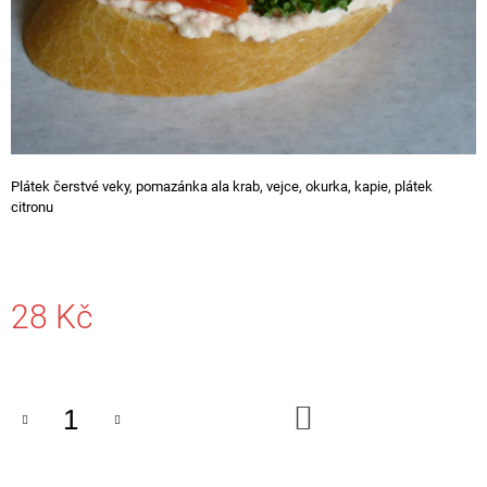
A
J
Í
T
?
Plátek čerstvé veky, pomazánka ala krab, vejce, okurka, kapie, plátek
citronu
HLEDAT
28 Kč
D
Měrná
O
cena:
P
O
DO
R
KOŠÍKU
U
Č
U