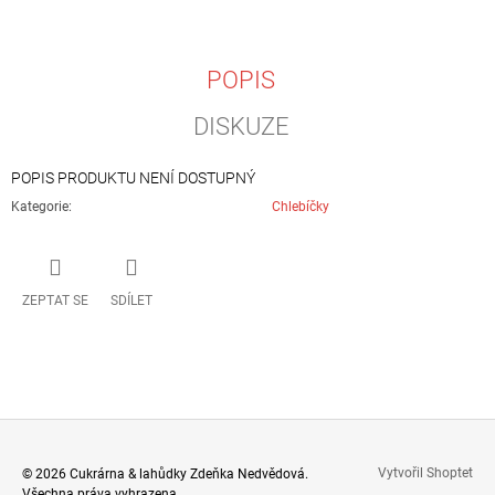
J
E
M
POPIS
E
DISKUZE
KUŘECÍ
ŘÍZEČKY
1KG
POPIS PRODUKTU NENÍ DOSTUPNÝ
390
Kategorie
:
Chlebíčky
Kč
ZEPTAT SE
SDÍLET
Z
Vytvořil Shoptet
© 2026 Cukrárna & lahůdky Zdeňka Nedvědová.
Všechna práva vyhrazena.