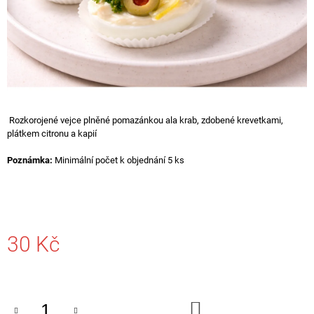
A
J
Í
T
?
Rozkorojené vejce plněné pomazánkou ala krab, zdobené krevetkami,
plátkem citronu a kapií
Poznámka:
Minimální počet k objednání 5 ks
HLEDAT
D
O
30 Kč
P
O
Měrná
R
cena:
U
Č
DO
U