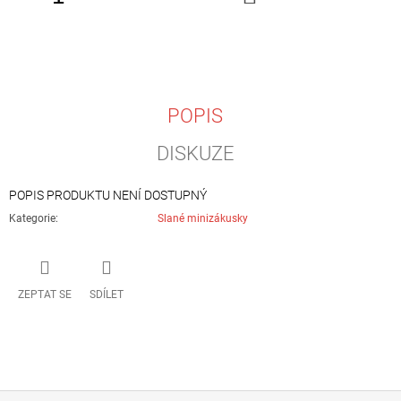
KOŠÍKU
J
E
M
E
CHUŤOVKY
POPIS
15
Kč
DISKUZE
POPIS PRODUKTU NENÍ DOSTUPNÝ
Kategorie
:
Slané minizákusky
ZEPTAT SE
SDÍLET