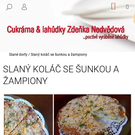
K
Přejít
NÁKUP
M
HLEDAT
na
KOŠÍK
PŘIHLÁŠENÍ
O
ZPĚT
ZPĚT
obsah
Š
Í
C
K
O
P
Domů
O
Slané dorty
/
Slaný koláč se šunkou a žampiony
T
SLANÝ KOLÁČ SE ŠUNKOU A
Ř
ŽAMPIONY
E
B
U
J
E
T
E
N