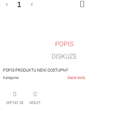
DO
J
KOŠÍKU
E
M
E
LOSOSOVÁ
S
POPIS
PLNĚNÝMI
VEJCI
A
DISKUZE
KREVETAMI
990
POPIS PRODUKTU NENÍ DOSTUPNÝ
Kč
Kategorie
:
Slané dorty
ZEPTAT SE
SDÍLET