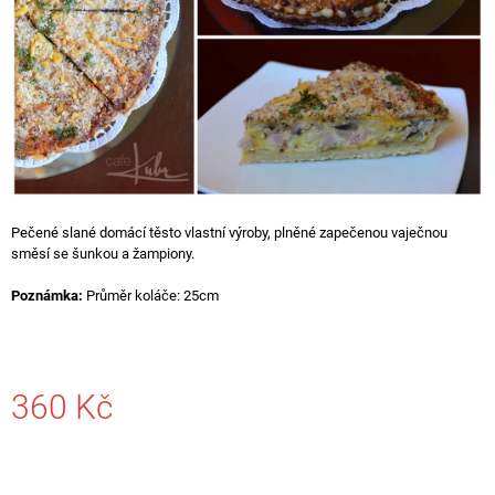
A
J
Í
T
?
Pečené slané domácí těsto vlastní výroby, plněné zapečenou vaječnou
směsí se šunkou a žampiony.
HLEDAT
Poznámka:
Průměr koláče: 25cm
D
O
P
360 Kč
O
R
Měrná
U
cena:
Č
U