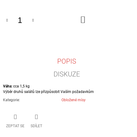
Měrná
J
cena:
E
M
DO
E
KOŠÍKU
KUŘECÍ
ŘÍZEČKY
1KG
390
Kč
POPIS
DISKUZE
Váha:
cca 1,5 kg
Výběr druhů salátů lze přizpůsobit Vaším požadavkům
Kategorie
:
Obložené mísy
ZEPTAT SE
SDÍLET