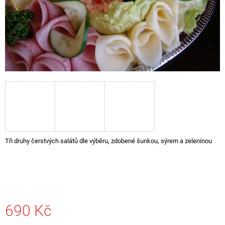
A
J
Í
T
?
HLEDAT
Tři druhy čerstvých salátů dle výběru, zdobené šunkou, sýrem a zeleninou
D
O
P
O
R
U
690 Kč
Č
U