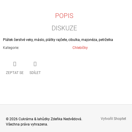
J
E
POPIS
M
E
DISKUZE
SÝROVÁ
Plátek čerstvé veky, máslo, plátky rajčete, cibulka, majonéza, petrželka
750
Kč
Kategorie
:
Chlebíčky
ZEPTAT SE
SDÍLET
Z
Vytvořil Shoptet
© 2026 Cukrárna & lahůdky Zdeňka Nedvědová.
Všechna práva vyhrazena.
Á