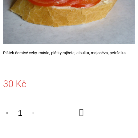
A
J
Í
T
?
Plátek čerstvé veky, máslo, plátky rajčete, cibulka, majonéza, petrželka
HLEDAT
30 Kč
Měrná
D
cena:
O
P
DO
O
KOŠÍKU
R
U
Č
U