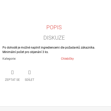
J
E
M
E
POPIS
CHUŤOVKY
15
DISKUZE
Kč
Po dohodě je možné naplnit ingrediencemi dle požadavků zákazníka.
Minimální počet pro objenání 3 ks.
Kategorie
:
Chlebíčky
ZEPTAT SE
SDÍLET