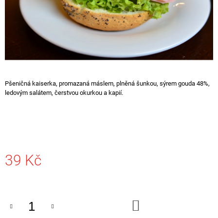
A
J
Í
T
?
Pšeničná kaiserka, promazaná máslem, plněná šunkou, sýrem gouda 48%,
ledovým salátem, čerstvou okurkou a kapií.
HLEDAT
D
39 Kč
O
P
Měrná
O
cena:
R
U
DO
Č
KOŠÍKU
U