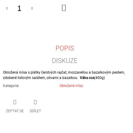
J
DO
E
KOŠÍKU
M
E
LOSOSOVÁ
S
PLNĚNÝMI
POPIS
VEJCI
A
DISKUZE
KREVETAMI
990
Obložená mísa s plátky čerstvých rajčat, mozzarellou a bazalkovým pestem,
Kč
zdobené listovým salátem, olivami a bazalkou.
Váha cca
(400g)
Kategorie
:
Obložené mísy
ZEPTAT SE
SDÍLET